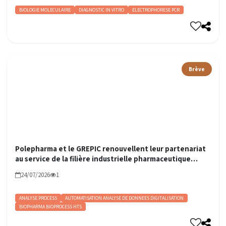
BIOLOGIE MOLECULAIRE
DIAGNOSTIC IN VITRO
ELECTROPHORESE PCR
Brève
Polepharma et le GREPIC renouvellent leur partenariat
au service de la filière industrielle pharmaceutique
française
24/07/2026
1
ANALYSE PROCESS
AUTOMATISATION ANALYSE DE DONNEES DIGITALISATION
BIOPHARMA BIOPROCESS HTS