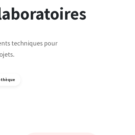
 laboratoires
ments techniques pour
jets.
othèque