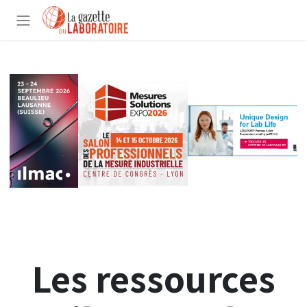
Se rendre au contenu
Les ressources