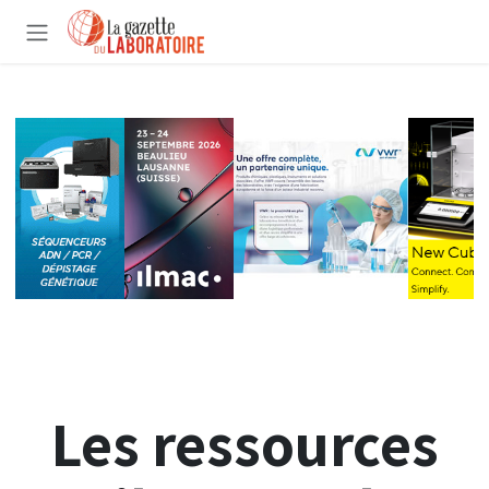
Se rendre au contenu
Les ressources