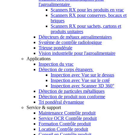
l'agroalimentaire
Scanners RX pour les produits en vrac
Scanners RX pour conserves, bocaux et
briques
Scanners RX pour sachets, cartons et
produits unitaires
Détecteurs de métaux agroalimentaires
Système de contrôle radiologique
Trieuse pondérale
Vision industrielle pour l'agroalimentaire
Applications
Inspection du vrac
Détection de corps étrangers
Inspection avec Vue sur le dessus
Inspection avec Vue sur le coté
Inspection avec Scanner 3D 360°
Détection de particules métalliques
Détection de produit non conforme
Tri pondéral dynamique
Service & support
Maintenance Contrôle produit
Service OCR Contrôle produit
Formation Contrôle produit
Location Contrôle produit
Conseil en Contrôle produit