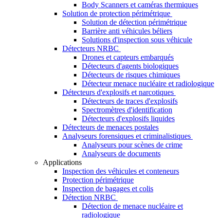
Body Scanners et caméras thermiques
Solution de protection périmétrique
Solution de détection périmétrique
Barrière anti véhicules béliers
Solutions d'inspection sous véhicule
Détecteurs NRBC
Drones et capteurs embarqués
Détecteurs d'agents biologiques
Détecteurs de risques chimiques
Détecteur menace nucléaire et radiologique
Détecteurs d'explosifs et narcotiques
Détecteurs de traces d'explosifs
Spectromètres d'identification
Détecteurs d'explosifs liquides
Détecteurs de menaces postales
Analyseurs forensiques et criminalistiques
Analyseurs pour scènes de crime
Analyseurs de documents
Applications
Inspection des véhicules et conteneurs
Protection périmétrique
Inspection de bagages et colis
Détection NRBC
Détection de menace nucléaire et
radiologique