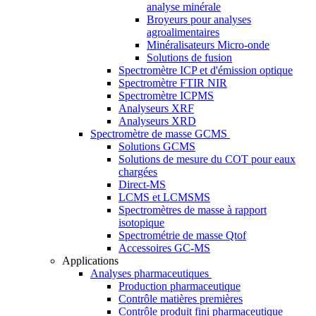
analyse minérale
Broyeurs pour analyses
agroalimentaires
Minéralisateurs Micro-onde
Solutions de fusion
Spectromètre ICP et d'émission optique
Spectromètre FTIR NIR
Spectromètre ICPMS
Analyseurs XRF
Analyseurs XRD
Spectromètre de masse GCMS
Solutions GCMS
Solutions de mesure du COT pour eaux
chargées
Direct-MS
LCMS et LCMSMS
Spectromètres de masse à rapport
isotopique
Spectrométrie de masse Qtof
Accessoires GC-MS
Applications
Analyses pharmaceutiques
Production pharmaceutique
Contrôle matières premières
Contrôle produit fini pharmaceutique