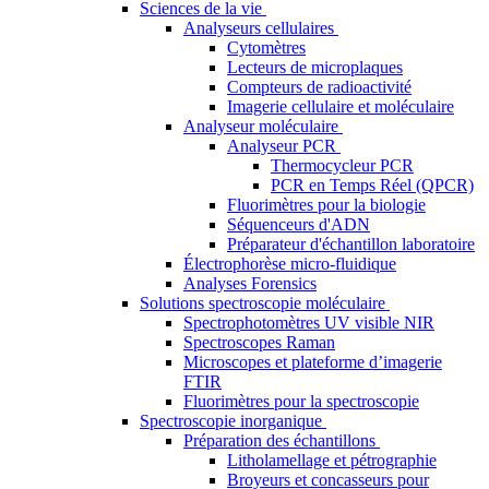
Sciences de la vie
Analyseurs cellulaires
Cytomètres
Lecteurs de microplaques
Compteurs de radioactivité
Imagerie cellulaire et moléculaire
Analyseur moléculaire
Analyseur PCR
Thermocycleur PCR
PCR en Temps Réel (QPCR)
Fluorimètres pour la biologie
Séquenceurs d'ADN
Préparateur d'échantillon laboratoire
Électrophorèse micro-fluidique
Analyses Forensics
Solutions spectroscopie moléculaire
Spectrophotomètres UV visible NIR
Spectroscopes Raman
Microscopes et plateforme d’imagerie
FTIR
Fluorimètres pour la spectroscopie
Spectroscopie inorganique
Préparation des échantillons
Litholamellage et pétrographie
Broyeurs et concasseurs pour