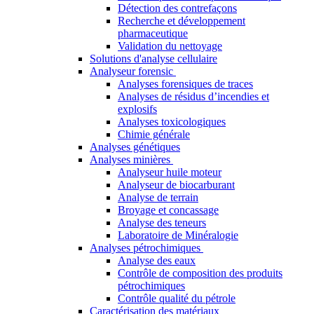
Détection des contrefaçons
Recherche et développement
pharmaceutique
Validation du nettoyage
Solutions d'analyse cellulaire
Analyseur forensic
Analyses forensiques de traces
Analyses de résidus d’incendies et
explosifs
Analyses toxicologiques
Chimie générale
Analyses génétiques
Analyses minières
Analyseur huile moteur
Analyseur de biocarburant
Analyse de terrain
Broyage et concassage
Analyse des teneurs
Laboratoire de Minéralogie
Analyses pétrochimiques
Analyse des eaux
Contrôle de composition des produits
pétrochimiques
Contrôle qualité du pétrole
Caractérisation des matériaux