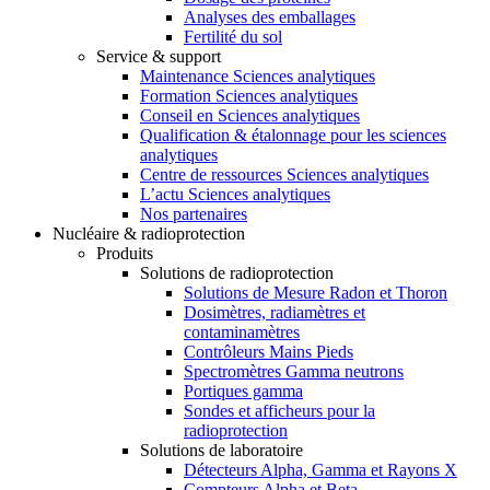
Analyses des emballages
Fertilité du sol
Service & support
Maintenance Sciences analytiques
Formation Sciences analytiques
Conseil en Sciences analytiques
Qualification & étalonnage pour les sciences
analytiques
Centre de ressources Sciences analytiques
L’actu Sciences analytiques
Nos partenaires
Nucléaire & radioprotection
Produits
Solutions de radioprotection
Solutions de Mesure Radon et Thoron
Dosimètres, radiamètres et
contaminamètres
Contrôleurs Mains Pieds
Spectromètres Gamma neutrons
Portiques gamma
Sondes et afficheurs pour la
radioprotection
Solutions de laboratoire
Détecteurs Alpha, Gamma et Rayons X
Compteurs Alpha et Beta