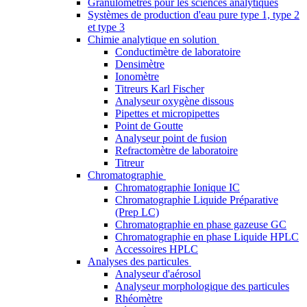
Granulomètres pour les sciences analytiques
Systèmes de production d'eau pure type 1, type 2
et type 3
Chimie analytique en solution
Conductimètre de laboratoire
Densimètre
Ionomètre
Titreurs Karl Fischer
Analyseur oxygène dissous
Pipettes et micropipettes
Point de Goutte
Analyseur point de fusion
Refractomètre de laboratoire
Titreur
Chromatographie
Chromatographie Ionique IC
Chromatographie Liquide Préparative
(Prep LC)
Chromatographie en phase gazeuse GC
Chromatographie en phase Liquide HPLC
Accessoires HPLC
Analyses des particules
Analyseur d'aérosol
Analyseur morphologique des particules
Rhéomètre