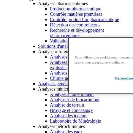
Analyses pharmaceutiques
Production pharmaceutique
Contrôle matières premières
Contrôle produit fini pharmaceutique
Détection des contrefaçons
Recherche et développement
pharmaceutique
Validation du nettoyage
Solutions d'analyse cellulaire
Analyseur forensic
Analyses forensiques de traces
Nous utilisons des cookies pour nous perme
Analyses de résidus d’incendies et
ce site, vous acceptez cette politique.
explosifs
Analyses toxicologiques
Chimie générale
Paramètres
Analyses génétiques
Analyses minières
Analyseur huile moteur
Analyseur de biocarburant
Analyse de terrain
Broyage et concassage
Analyse des teneurs
Laboratoire de Minéralogie
Analyses pétrochimiques
Analyse des eaux