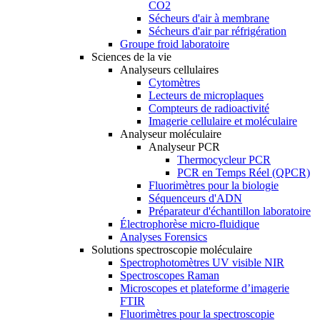
CO2
Sécheurs d'air à membrane
Sécheurs d'air par réfrigération
Groupe froid laboratoire
Sciences de la vie
Analyseurs cellulaires
Cytomètres
Lecteurs de microplaques
Compteurs de radioactivité
Imagerie cellulaire et moléculaire
Analyseur moléculaire
Analyseur PCR
Thermocycleur PCR
PCR en Temps Réel (QPCR)
Fluorimètres pour la biologie
Séquenceurs d'ADN
Préparateur d'échantillon laboratoire
Électrophorèse micro-fluidique
Analyses Forensics
Solutions spectroscopie moléculaire
Spectrophotomètres UV visible NIR
Spectroscopes Raman
Microscopes et plateforme d’imagerie
FTIR
Fluorimètres pour la spectroscopie