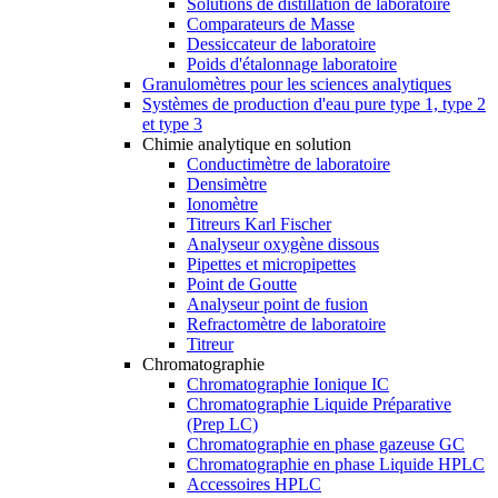
Solutions de distillation de laboratoire
Comparateurs de Masse
Dessiccateur de laboratoire
Poids d'étalonnage laboratoire
Granulomètres pour les sciences analytiques
Systèmes de production d'eau pure type 1, type 2
et type 3
Chimie analytique en solution
Conductimètre de laboratoire
Densimètre
Ionomètre
Titreurs Karl Fischer
Analyseur oxygène dissous
Pipettes et micropipettes
Point de Goutte
Analyseur point de fusion
Refractomètre de laboratoire
Titreur
Chromatographie
Chromatographie Ionique IC
Chromatographie Liquide Préparative
(Prep LC)
Chromatographie en phase gazeuse GC
Chromatographie en phase Liquide HPLC
Accessoires HPLC